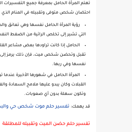
تهتم المرأة الحامل بمعرفة جميع التفسيرات الت
احتضان شخص متوفى وتقبيله في المنام الذي يشير
رؤية المرأة الحامل نفسها وهي تعانق والد
التي تشير إلى تخلص الرائية من الضغط النفسي
الحامل إذا كانت تراودها بعض مشاعر الق
تقبل وتحضن شخص ميت، فإن ذلك يرمز إلى ال
نفسها وفي ربها.
المرأة الحامل في شهورها الأخيرة عند
القبلات وكان يبدو عليها ملامح السعادة والف
وتكون سهلة بدون أي صعوبات.
تفسير حلم موت شخص حي والبكا
قد يهمك:
تفسير حلم حضن الميت وتقبيله للمطلقة